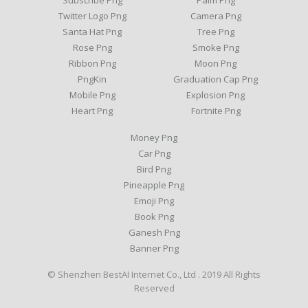
Subscribe Png
Palm Png
Twitter Logo Png
Camera Png
Santa Hat Png
Tree Png
Rose Png
Smoke Png
Ribbon Png
Moon Png
PngKin
Graduation Cap Png
Mobile Png
Explosion Png
Heart Png
Fortnite Png
Money Png
Car Png
Bird Png
Pineapple Png
Emoji Png
Book Png
Ganesh Png
Banner Png
© Shenzhen BestAI Internet Co., Ltd . 2019 All Rights
Reserved